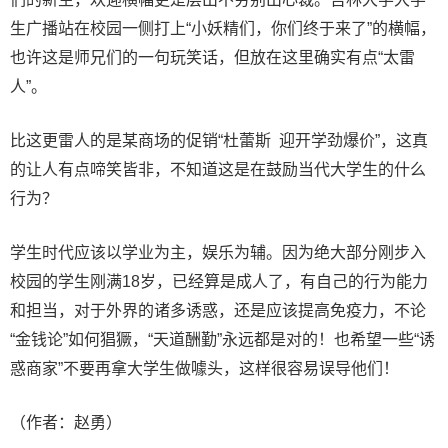
生广播站在校园一侧打上“小妖精们，你们终于来了”的横幅，
也许这是师兄们的一句玩笑话，但放在这里确实有点“太雷
人”。
比这更雷人的是某商场的促销“杜蕾斯 迎开学劲爆价”，这真
的让人有点啼笑皆非，不知道这是在鼓励当代大学生的什么
行为？
学生时代应该以学业为主，娱乐为辅。因为绝大部分刚步入
校园的学生刚满18岁，已经算是成人了，有自己的行为能力
和担当，对于外界的诸多诱惑，还是应该提高免疫力，不论
“金钱论”如何猖獗，“天道酬勤”永远都是对的！也希望一些“诱
惑商家”不要再拿大学生做噱头，这样很容易误导他们！
（作者：赵勇）