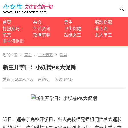
首页
杂文
男生
服装搭配
打扮技巧
生活资讯
卫生保健
非主流
范文
招聘求职
超级女生
女大学生
非主流相册
您的位置
首页
打扮技巧
发型
新生开学日：小妖精PK大促销
发布于 2013-07-30
评论(0)
阅读
(1441)
近日，迎来了高校开学日，各大高校师兄师姐们忙着欢迎我
们的新生，欢迎横幅更是层出不穷别出心裁。吉林大学大学