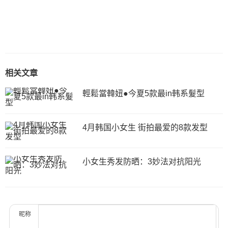
相关文章
輕鬆當韓妞●今夏5款最in韩系髮型
4月韩国小女生 街拍最爱的8款发型
小女生秀发防晒：3妙法对抗阳光
昵称