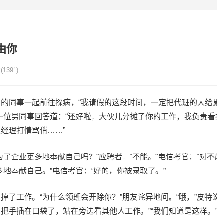
由你
读
(1391)
的同事一起前往探病，“我请假的这段时间，一定把代班的人给
一位男同事回答道：“还好啦，大伙儿分摊了你的工作，我负责看
经理打情骂俏……”
了企业更多地奉献自己吗？”应聘者：“不能。”电信考官：“对不
多地奉献自己。”电信考官：“好的，你被录取了。”
掉了工作。“为什么领班会开除你？”朋友诧异地问。“哦，”皮特
把手插在口袋了，站在旁边看其他人工作。”“我们知道是这样。