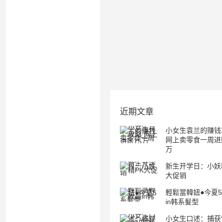
近期文章
小女生袁兰的赚钱
网上卖零食一周进
万
新生开学日：小妖
大促销
輕鬆當韓妞●今夏
in韩系髮型
小女生口述：捕获“