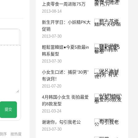
上卖零食一周进账75万
2013-08-14
新生开学日：小妖精PK大
促销
2013-07-30
輕鬆當韓妞●今夏5款最in
韩系髮型
2013-07-30
小女生口述：捕获“30男”
有诀窍！
2011-07-20
4月韩国小女生 街拍最爱
的8款发型
提交
2011-03-24
谢谢你，勾引我老公
2013-07-30
倒序
按热度