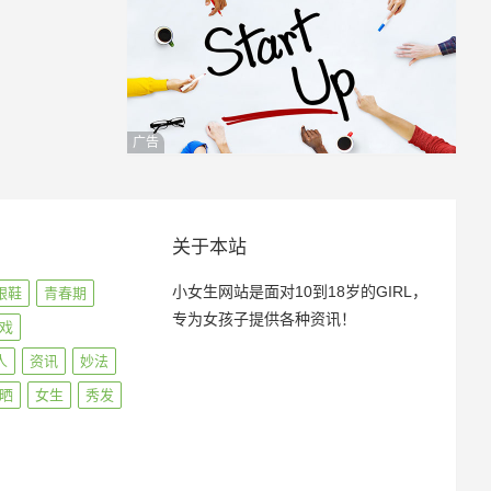
广告
关于本站
小女生网站是面对10到18岁的GIRL，
跟鞋
青春期
专为女孩子提供各种资讯！
戏
人
资讯
妙法
晒
女生
秀发