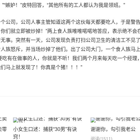
”“嫉妒！”皮特回答，“其他所有的工人都认为我是领班。”
个公司，公司人事主管知道这两个这伙每天都要吃人，于是警告
你们就立即被炒掉！”两上食人族唯唯喏喏地答应，表示绝不会
安无事。突然有一天，公司发现负责打扫公司卫生的清洁工不见
食人族怒斥，并当场炒掉了他们。出了公司大门，一个食人族马
要吃有在做事的人，你就是不听！我们两个月来每天吃一个经理
们马上就发现了！你真是个猪！！！”
卖零
小女生口述：捕获“30男”有诀
谢谢你，勾引我老公
窍！
阅读
(1511)