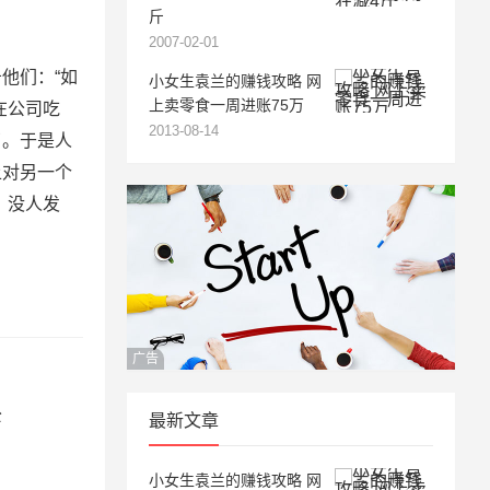
斤
2007-02-01
他们：“如
小女生袁兰的赚钱攻略 网
上卖零食一周进账75万
在公司吃
2013-08-14
了。于是人
上对另一个
，没人发
广告
最新文章
小女生袁兰的赚钱攻略 网