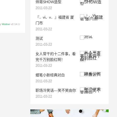
帅哥SHOW造型
2011-03-22
『．vi、v．』福建省 厦
门市
by
Waline
v2.14.1
2011-03-22
测试
2011-03-22
女人常干的十二件事，看
完千万别脸红啊！
2011-03-22
蜡笔小新经典对白
2011-03-22
职场冷笑话---笑不笑由你
2011-03-22