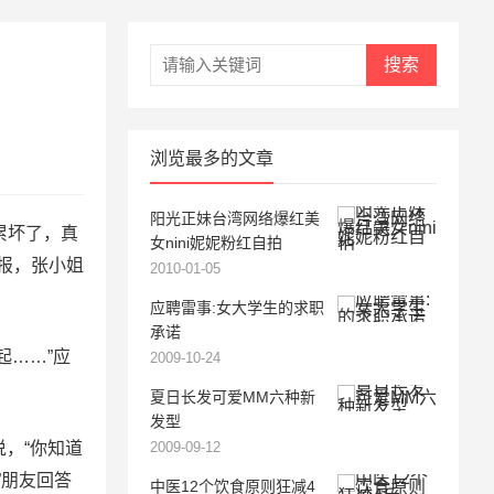
搜索
浏览最多的文章
阳光正妹台湾网络爆红美
累坏了，真
女nini妮妮粉红自拍
报，张小姐
2010-01-05
应聘雷事:女大学生的求职
承诺
起……”应
2009-10-24
夏日长发可爱MM六种新
发型
说，“你知道
2009-09-12
”朋友回答
中医12个饮食原则狂减4