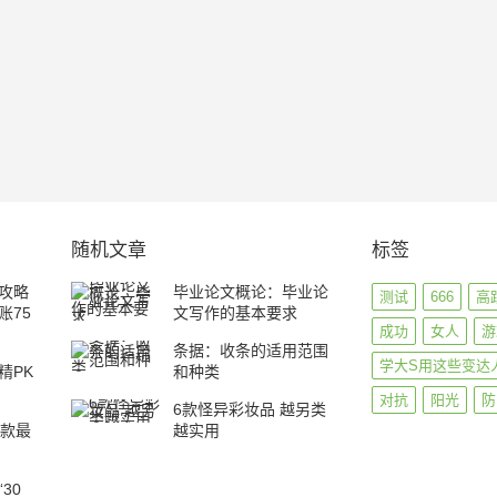
随机文章
标签
攻略
毕业论文概论：毕业论
测试
666
高
账75
文写作的基本要求
成功
女人
游
条据：收条的适用范围
学大S用这些变达
精PK
和种类
对抗
阳光
防
6款怪异彩妆品 越另类
5款最
越实用
30