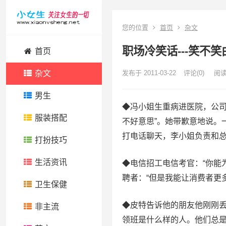
您的位置
首页
杂文
职场冷笑话---笑不笑
首页
杂文
发布于 2011-03-22
评论(0)
阅
男生
◆冯小姐生重病进医院，公司
服装搭配
不好意思”。她带歉意地说。
打电话聊天，李小姐负责和总
打扮技巧
生活资讯
◆电信招工电信考官：“你能为
聘者：“但是我能让消费者更
卫生保健
◆皮特告诉他的朋友他刚刚丢
非主流
领班是什么样的人。他们总是